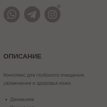
Демакияж
Очищение
Ультразвуковая чистка
Обновление (пилинг по выбору
специалиста)
Альгинатная маска
Завершающий крем
SPF защита
/преимущества