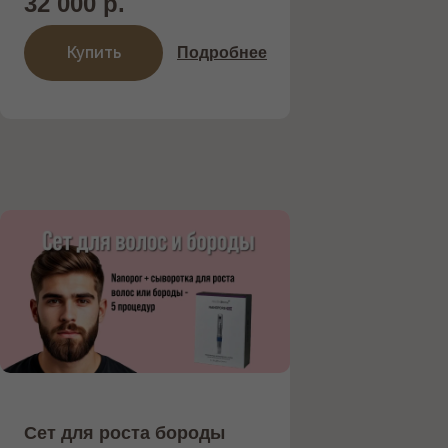
32 000 р.
Представляем новейший аппарат
Купить
INMODE , объединяющий
Подробнее
микроигольчатый RF-лифтинг
Morpheus 8 и фотоомоложение с ...
Подробнее
Записаться на процедуру
Сет для роста бороды