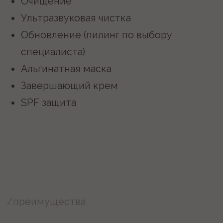
01/
Высокие положительные
результаты
Дерматокосмететика Mediderma
представлена в более 80 странах мира.
Имеет грандиозные достижения в области
нанотехнологий, благодаря чему активные
ингредиенты проникают в глубокие слои
кожи, что приводит к высоким
положительным результатам.
02/
Широкий спектр применения
Препараты Mediderma имеют широкий
спектр применения и используются
специалистами для лечения хроно-