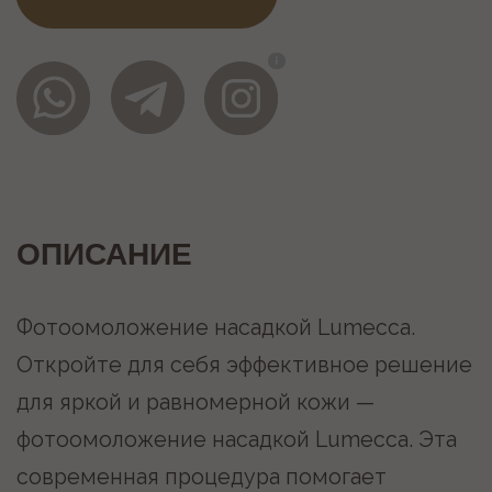
для яркой и равномерной кожи —
фотоомоложение насадкой Lumecca. Эта
современная процедура помогает
устранить пигментацию, сосудистые
звездочки, покраснения и неровности
цвета кожи, делая её более свежей и
сияющей.
Что такое фотоомоложение с Lumecca?
Это безопасная и безболезненная
процедура, основанная на использовании
интенсивного пульсирующего света,
который проникает в глубокие слои кожи,
стимулируя регенерацию и обновление
клеток.
Преимущества процедуры:
-Быстрый и заметный эффект