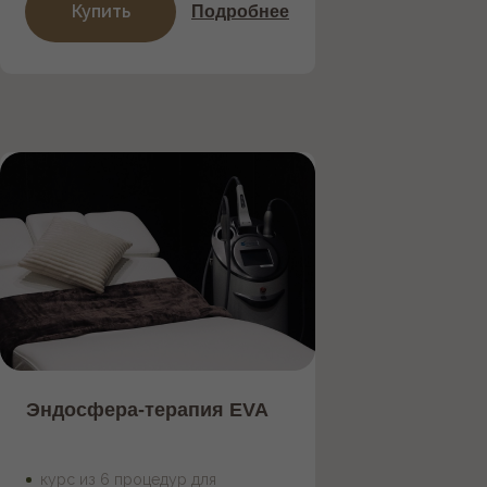
которое поможет вам
Купить
Подробнее
найти нас
Как пройти
Как проехать
стоимость одной процедуры 5 500 р.
!
Эндосфера-терапия EVA
курс из 6 процедур для