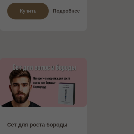
Купить
Подробнее
НОВЫЙ АППАРАТ INMODE С
НАСАДКАМИ MORPHEUS 8 И
LUMECCA —
ИННОВАЦИОННОЕ РЕШЕНИЕ
ДЛЯ ОМОЛОЖЕНИЯ КОЖИ.
Представляем новейший аппарат
INMODE , объединяющий
микроигольчатый RF-лифтинг
Morpheus 8 и фотоомоложение с ...
Подробнее
Сет для роста бороды
Записаться на процедуру