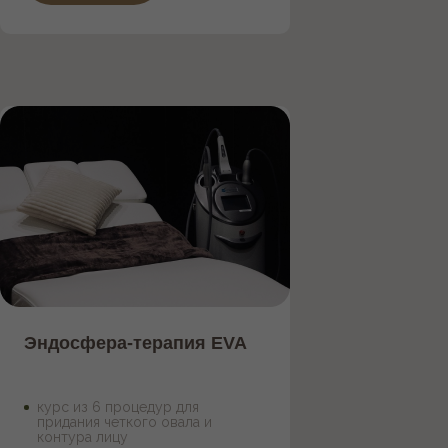
Г. ЕКАТЕРИНБУРГ,
УЛ. МАШИННАЯ 1В
Посмотрите видео,
которое поможет вам
найти нас
Как пройти
Как проехать
стоимость одной процедуры 5 500 р.
!
Эндосфера-терапия EVA
курс из 6 процедур для
придания четкого овала и
контура лицу