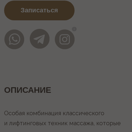
Особая комбинация классического
и лифтинговых техник массажа, которые
направлены на улучшение овала лица
и укрепления мышц. Массаж способствует
укреплению мышц, улучшению
рециркуляции крови и лимфы, а также
благодаря глубинной проработке мышц,
стимулирует выработку коллагена
и эластина.
массаж может быть немного
болезненным, из-за глубинной
проработки мышц при первой
процедуре