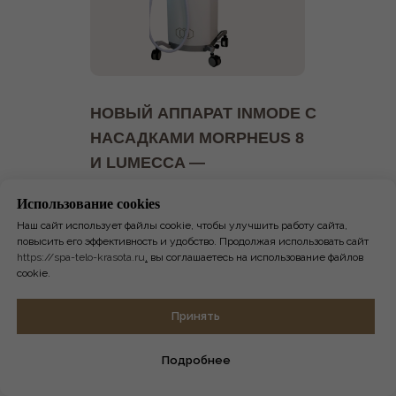
НОВЫЙ АППАРАТ INMODE С
НАСАДКАМИ MORPHEUS 8
И LUMECCA —
ИННОВАЦИОННОЕ
Использование сookies
РЕШЕНИЕ ДЛЯ
Наш сайт использует файлы cookie, чтобы улучшить работу сайта,
ОМОЛОЖЕНИЯ КОЖИ.
повысить его эффективность и удобство. Продолжая использовать сайт
https://spa-telo-krasota.ru
,
вы соглашаетесь на использование файлов
cookie.
Представляем новейший аппарат
INMODE , объединяющий
микроигольчатый RF-лифтинг
Онлайн-
Принять
Morpheus 8 и фотоомоложение с
запись
уникальной насадкой Lumecca. Эта
Подробнее
передовая технология позволяет
одновременно бороться с