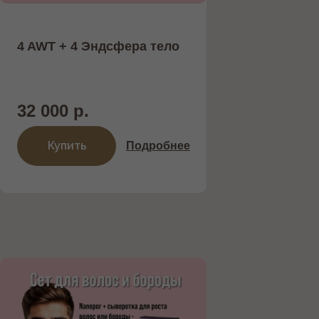
Работаем только с проверенными и
надежными поставщиками
4 AWT + 4 Эндсфера тело
32 000 р.
Купить
Подробнее
НОВЫЙ АППАРАТ INMODE С
НАСАДКАМИ MORPHEUS 8 И
LUMECCA —
ИННОВАЦИОННОЕ РЕШЕНИЕ