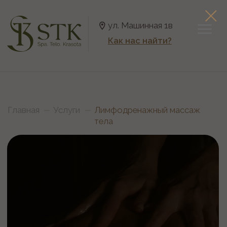
ул. Машинная 1в
Как нас найти?
Главная
Услуги
Лимфодренажный массаж
тела
Лимфодренажный