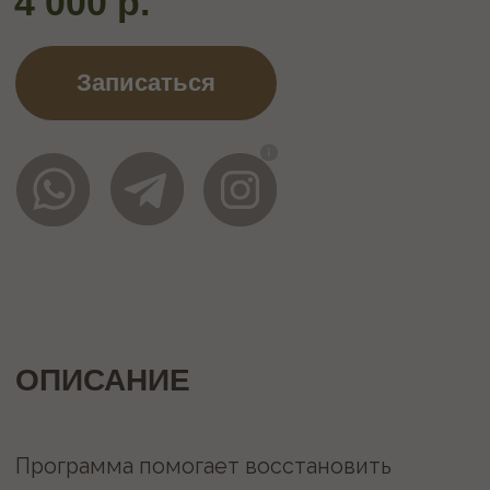
Программа помогает восстановить
упругость и увлажнённость кожи, а также
уменьшить возрастные изменения
объёмов тела в таких местах как живот,
бедра, колени, плечи.
Процедура состоит из нанесения скраба
компресса для тела, после него идет
обертывание на 20 минут, затем
массажными движениями на тело
наносится тонизирующий концентрат
против растяжек, а в завершении
уплотняющий и пролонгирующий
действие крем корсет линейки sikelia.