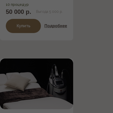
10 процедур
50 000 р.
Выгода 5 000 р.
Мы находимся
Купить
Подробнее
Г. ЕКАТЕРИНБУРГ,
УЛ. МАШИННАЯ 1В
Посмотрите видео,
которое поможет вам
найти нас
Как пройти
Как проехать
стоимость одной процедуры 5 500 р.
!