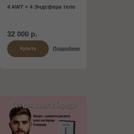
4 AWT + 4 Эндсфера тело
32 000 р.
Купить
Подробнее
НОВЫЙ АППАРАТ INMODE С
НАСАДКАМИ MORPHEUS 8 И
LUMECCA —
ИННОВАЦИОННОЕ РЕШЕНИЕ
ДЛЯ ОМОЛОЖЕНИЯ КОЖИ.
Представляем новейший аппарат
INMODE , объединяющий
микроигольчатый RF-лифтинг
Morpheus 8 и фотоомоложение с ...