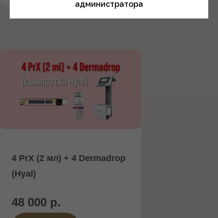
администратора
4 PrX (2 мл) + 4 Dermadrop
(Hyal)
48 000 р.