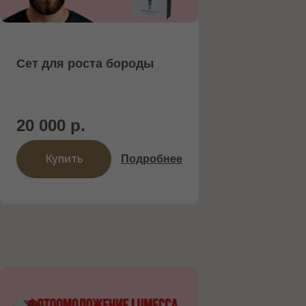
НАСАДКАМИ MORPHEUS 8 И
LUMECCA —
ИННОВАЦИОННОЕ РЕШЕНИЕ
Сет для роста бороды
ДЛЯ ОМОЛОЖЕНИЯ КОЖИ.
Представляем новейший аппарат
20 000 р.
INMODE , объединяющий
микроигольчатый RF-лифтинг
Купить
Подробнее
Morpheus 8 и фотоомоложение с ...
Подробнее
Записаться на процедуру