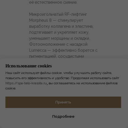
её естественное сияние.
Микроигольчатый RF-лифтинг
Morpheus 8 — стимулирует
выработку коллагена и эластина,
подтягивает и укрепляет кожу,
уменьшает морщины и складки.
Фотоомоложение с насадкой
Lumecca — эффективно борется с
пигментацией, сосудистыми
звездочками, покраснениями и
Использование сookies
неровностями цвета кожи, делая её
Наш сайт использует файлы cookie, чтобы улучшить работу сайта,
более яркой и равномерной.
повысить его эффективность и удобство. Продолжая использовать сайт
https://spa-telo-krasota.ru
,
вы соглашаетесь на использование файлов
Преимущества нового аппарата:
cookie.
Онлайн-
Принять
Комплексное омоложение лица и
запись
тела
Подробнее
Быстрый и заметный результат
Минимальный реабилитационный